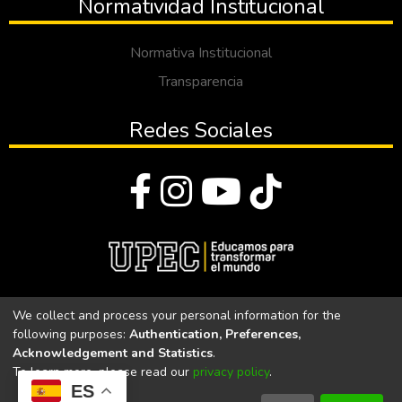
Normatividad Institucional
Normativa Institucional
Transparencia
Redes Sociales
© Todos los derechos reservados 2023
We collect and process your personal information for the
following purposes:
Authentication, Preferences,
Universidad Politécnica Estatal del Carchi
Acknowledgement and Statistics
.
To learn more, please read our
privacy policy
.
Universidad Politécnica Estatal del Carchi | Acreditada por el
ES