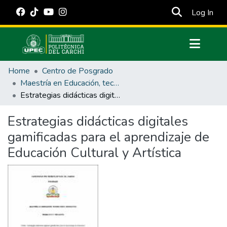
(cur
Log In
Communities & Collections
Home
Centro de Posgrado
All of DSpace
Maestría en Educación, tecnología e innovación.
Estrategias didácticas digitales gamificadas para el aprendizaje de Educación Cultural y Artística
Statistics
Estadísticas Externas
Estrategias didácticas digitales
gamificadas para el aprendizaje de
Manuales
Educación Cultural y Artística