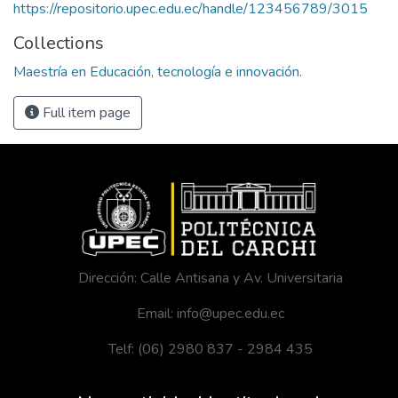
https://repositorio.upec.edu.ec/handle/123456789/3015
Collections
Maestría en Educación, tecnología e innovación.
Full item page
Dirección: Calle Antisana y Av. Universitaria
Email: info@upec.edu.ec
Telf: (06) 2980 837 - 2984 435