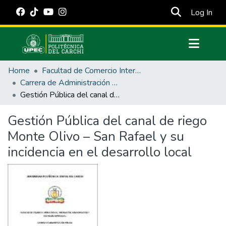
(cur
Log In
Communities & Collections
Home
Facultad de Comercio Internacional, Integración, Administración y Economía Empresarial
All of DSpace
Carrera de Administración Pública
Gestión Pública del canal de riego Monte Olivo – San Rafael y su incidencia en el desarrollo local
Statistics
Estadísticas Externas
Gestión Pública del canal de riego
Monte Olivo – San Rafael y su
Manuales
incidencia en el desarrollo local