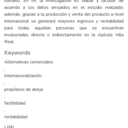
humano. En fin, la investigación es viable y factible de
acuerdo a los datos arrojados en el estudio realizado;
además, gracias a la producción y venta del producto a nivel
internacional se generará mayores ingresos y rentabilidad
para todas aquellas personas que se encuentran
involucradas directa o indirectamente en la Apícola Villa
Real.
Keywords
Alternativas comerciales
,
internacionalización
,
propóleos de abeja
,
factibilidad
,
rentabilidad
URI