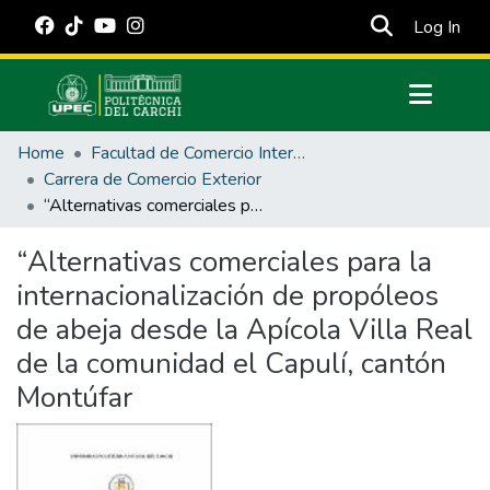
(cur
Log In
Communities & Collections
Home
Facultad de Comercio Internacional, Integración, Administración y Economía Empresarial
All of DSpace
Carrera de Comercio Exterior
“Alternativas comerciales para la internacionalización de propóleos de abeja desde la Apícola Villa Real de la comunidad el Capulí, cantón Montúfar
Statistics
Estadísticas Externas
“Alternativas comerciales para la
internacionalización de propóleos
Manuales
de abeja desde la Apícola Villa Real
de la comunidad el Capulí, cantón
Montúfar