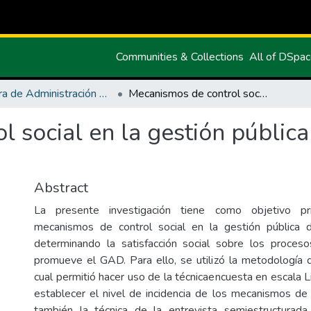
Communities & Collections
All of DSpa
Carrera de Administración Pública
Mecanismos de control social en la gestión pública del GAD de Tulcán 2019- 2022
l social en la gestión públic
Abstract
La presente investigación tiene como objetivo prin
mecanismos de control social en la gestión pública
determinando la satisfacción social sobre los proceso
promueve el GAD. Para ello, se utilizó la metodología 
cual permitió hacer uso de la técnicaencuesta en escala Lik
establecer el nivel de incidencia de los mecanismos de 
también la técnica de la entrevista semiestructurada,