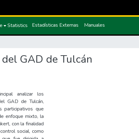
Estadísticas Externas
Manuales
ce
Statistics
a del GAD de Tulcán
cipal analizar los
 del GAD de Tulcán,
s participativos que
de enfoque mixto, la
ert, con la finalidad
control social, como
 que fue dirigida a