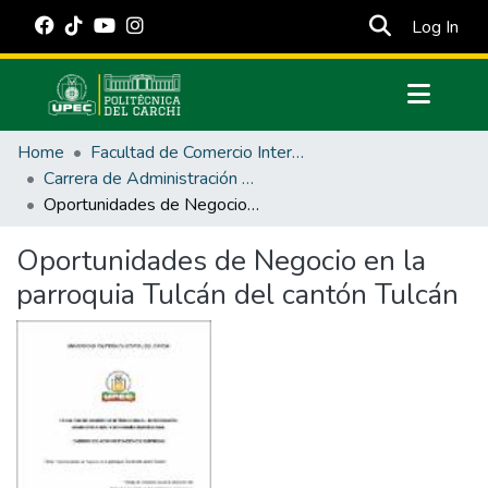
(cur
Log In
Communities & Collections
Home
Facultad de Comercio Internacional, Integración, Administración y Economía Empresarial
All of DSpace
Carrera de Administración de Empresas y Marketing
Oportunidades de Negocio en la parroquia Tulcán del cantón Tulcán
Statistics
Estadísticas Externas
Oportunidades de Negocio en la
parroquia Tulcán del cantón Tulcán
Manuales