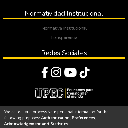
Normatividad Institucional
Normativa Institucional
Transparencia
Redes Sociales
© Todos los derechos reservados 2023
We collect and process your personal information for the
following purposes:
Authentication, Preferences,
Universidad Politécnica Estatal del Carchi
Acknowledgement and Statistics
.