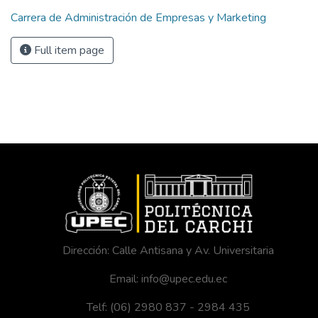
Carrera de Administración de Empresas y Marketing
Full item page
Dirección: Calle Antisana y Av. Universitaria
Email: info@upec.edu.ec
Telf: (06) 2980 837 - 2984 435