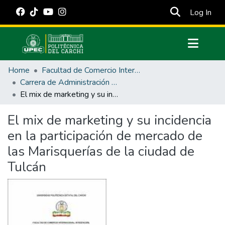
(cur
Log In
Communities & Collections
Home
Facultad de Comercio Internacional, Integración, Administración y Economía Empresarial
All of DSpace
Carrera de Administración de Empresas y Marketing
El mix de marketing y su incidencia en la participación de mercado de las Marisquerías de la ciudad de Tulcán
Statistics
Estadísticas Externas
El mix de marketing y su incidencia
en la participación de mercado de
Manuales
las Marisquerías de la ciudad de
Tulcán