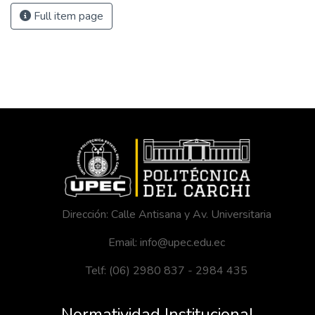
Full item page
Dirección: Calle Antisana y Av. Universitaria
Email: info@upec.edu.ec
Telf: (06) 2980 837 - 2984 435
Normatividad Institucional