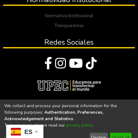
Normativa Institucional
Transparencia
Redes Sociales
© Todos los derechos reservados 2023
We collect and process your personal information for the
following purposes:
Authentication, Preferences,
Universidad Politécnica Estatal del Carchi
Acknowledgement and Statistics
.
To learn more, please read our
privacy policy
.
Universidad Politécnica Estatal del Carchi | Acreditada por el
ES
CACES Resolución N°. 160-SE-33-CACES-2020
Customize
Decline
That's ok