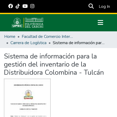
(cur
Log In
Communities & Collections
Home
Facultad de Comercio Internacional, Integración, Administración y Economía Empresarial
All of DSpace
Carrera de Logística
Sistema de información para la gestión del inventario de la Distribuidora Colombina - Tulcán
Statistics
Sistema de información para la
Estadísticas Externas
gestión del inventario de la
Manuales
Distribuidora Colombina - Tulcán