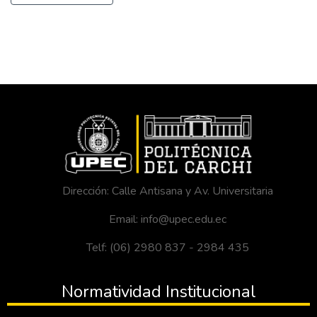
Dirección: Calle Antisana y Av. Universitaria
Email: info@upec.edu.ec
Telf: (06) 2980 837 - 2984 435
Normatividad Institucional