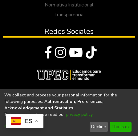
Normativa Institucional
Transparencia
Redes Sociales
© Todos los derechos reservados 2023
We collect and process your personal information for the
following purposes:
Authentication, Preferences,
Universidad Politécnica Estatal del Carchi
Acknowledgement and Statistics
.
To learn more, please read our
privacy policy
.
Universidad Politécnica Estatal del Carchi | Acreditada por el
ES
CACES Resolución N°. 160-SE-33-CACES-2020
Customize
Decline
That's ok