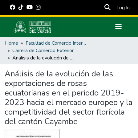
(cur
Log In
Communities & Collections
Home
Facultad de Comercio Internacional, Integración, Administración y Economía Empresarial
All of DSpace
Carrera de Comercio Exterior
Análisis de la evolución de las exportaciones de rosas ecuatorianas en el periodo 2019-2023 hacia el mercado europeo y la competitividad del sector florícola del cantón Cayambe
Statistics
Estadísticas Externas
Análisis de la evolución de las
exportaciones de rosas
Manuales
ecuatorianas en el periodo 2019-
2023 hacia el mercado europeo y la
competitividad del sector florícola
del cantón Cayambe