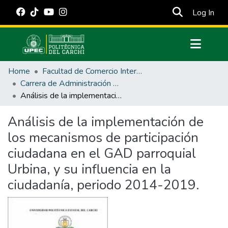
(cur
Log In
Communities & Collections
Home
Facultad de Comercio Internacional, Integración, Administración y Economía Empresarial
All of DSpace
Carrera de Administración Pública
Análisis de la implementación de los mecanismos de participación ciudadana en el GAD parroquial Urbina, y su influencia en la ciudadanía, periodo 2014-2019.
Statistics
Estadísticas Externas
Análisis de la implementación de
los mecanismos de participación
Manuales
ciudadana en el GAD parroquial
Urbina, y su influencia en la
ciudadanía, periodo 2014-2019.