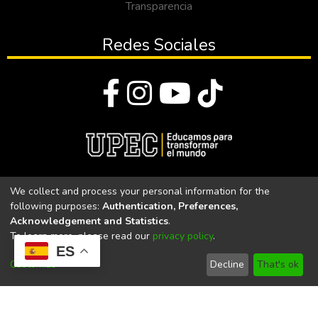
Transparencia
Redes Sociales
© Todos los derechos reservados 2023
We collect and process your personal information for the
following purposes:
Authentication, Preferences,
Universidad Politécnica Estatal del Carchi
Acknowledgement and Statistics
.
To learn more, please read our
privacy policy
.
Universidad Politécnica Estatal del Carchi | Acreditada por el
ES
CACES Resolución N°. 160-SE-33-CACES-2020
Customize
Decline
That's ok