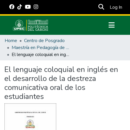
(cur
Log In
Communities & Collections
Home
Centro de Posgrado
All of DSpace
Maestría en Pedagogía de los Idiomas Nacionales y Extranjeros mención Enseñanza de Inglés
El lenguaje coloquial en inglés en el desarrollo de la destreza comunicativa oral de los estudiantes
Statistics
Estadísticas Externas
El lenguaje coloquial en inglés en
el desarrollo de la destreza
Manuales
comunicativa oral de los
estudiantes