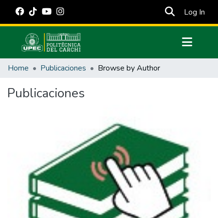
(cur
Log In
Communities & Collections
Home
Publicaciones
Browse by Author
All of DSpace
Publicaciones
Estadísticas Externas
Manuales