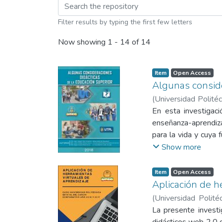
Browsing Publicacion
Filter results by typing the first few letters
Now showing
1 - 14 of 14
Item
Open Access
Algunas conside
(
Universidad Politéc
Pérez Bravo, Digna 
En esta investigac
enseñanza-aprendizaj
para la vida y cuya 
en el instrumento f
Show more
las categorías con 
educativa acorde al
Item
Open Access
imprescindible para 
Aplicación de h
aprendizaje. Aunqu
(
Universidad Politéc
documental sobre el
Homero
La presente investi
con el propósito de b