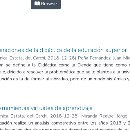
es by Title
Browse
raciones de la didáctica de la educación superior
nica Estatal del Carchi
,
2018-12-28
)
Peña Fernández, Juan Mi
Dionisa
ión se define a la Didáctica como la Ciencia que tiene como
e, dirigido a resolver la problemática que se le plantea a la uni
función es la de formar al individuo, pero de un modo sistémico 
undamental, dado su carácter sistémico, para satisfacer el enca
una estrecha relación con los componentes metodológicos como
 contexto, condiciones actuales y de calidad. El presente libro
enfrentar la actividad docente, sin sustituir la creatividad e inno
erramientas virtuales de aprendizaje
e el libro tiene en cuenta la experiencia de los autores, ta
nica Estatal del Carchi
,
2018-12-28
)
Miranda Realpe, Jorge
 para qué, el qué y el cómo; mediante, los objetivos, el conte
gación realiza un análisis comparativo entre los años 2013 y 2
uscar alternativas para el debate crítico, no obstante, las referenc