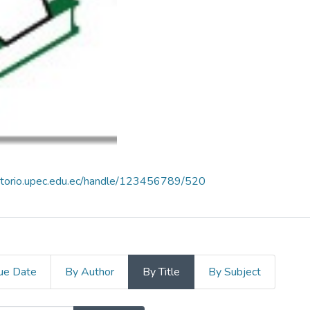
sitorio.upec.edu.ec/handle/123456789/520
ue Date
By Author
By Title
By Subject