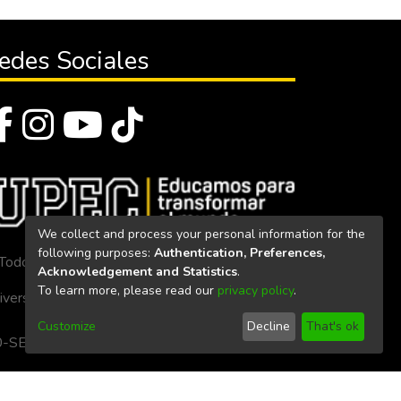
ue el testigo (To), obteniendo un
 tratamiento con menor conteo de
edes Sociales
pudo observar que los animales
la leche, pues esta se mantuvo en
ensilaje a base de aliso mantiene
We collect and process your personal information for the
following purposes:
Authentication, Preferences,
Todos los derechos reservados 2023
Acknowledgement and Statistics
.
To learn more, please read our
privacy policy
.
iversidad Politécnica Estatal del Carchi
Customize
Decline
That's ok
. 160-SE-33-CACES-2020