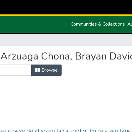
Communities & Collections
Al
"Arzuaga Chona, Brayan Davi
Browse
aje a base de aliso en la calidad química y sanitaria