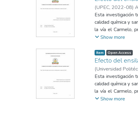
(
UPEC
,
2022-08
)
A
Esta investigación t
calidad química y san
la vía el Carmelo, p
ensilajes (T1= p
Show more
melaza), el To = pa
del ensilaje de acu
Item
Open Access
vacas consumían pa
Efecto del ensil
durante 30 días, y 
(
Universidad Politéc
Lactosa (Lac), Célul
Esta investigación t
prueba de Tukey, y 
calidad química y san
porcentaje de prot
la vía el Carmelo, p
células somáticas
ensilajes (T1= p
Show more
suplementados con e
melaza), el To = pa
igual valor con aqu
del ensilaje de acu
estable la producció
vacas consumían pa
durante 30 días, y 
Lactosa (Lac), Célul