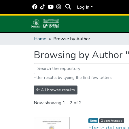
Log In
Home
Browse by Author
Browsing by Author 
Filter results by typing the first few letters
All browse results
Now showing
1 - 2 of 2
Item
Open Access
Efecto del ensil