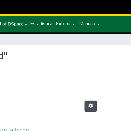
Estadísticas Externas
Manuales
l of DSpace
d"
 de la leche