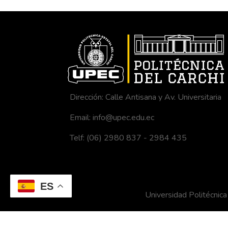
prueba de Tukey, y 
porcentaje de prot
células somáticas
suplementados con e
igual valor con aqu
estable la producció
Dirección: Calle Antisana y Av. Universitaria
Email: info@upec.edu.ec
Telf: (06) 2980 837 - 2984 435
ES
Universidad Politécni