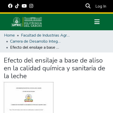
(cur
Log In
Communities & Collections
Home
Facultad de Industrias Agropecuarias y Ciencias Ambientales
All of DSpace
Carrera de Desarrollo Integral Agropecuario
Efecto del ensilaje a base de aliso en la calidad química y sanitaria de la leche
Statistics
Estadísticas Externas
Efecto del ensilaje a base de aliso
en la calidad química y sanitaria de
Manuales
la leche