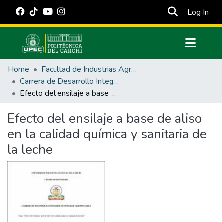
(cur
Log In
Communities & Collections
Home
Facultad de Industrias Agropecuarias y Ciencias Ambientales
All of DSpace
Carrera de Desarrollo Integral Agropecuario
Efecto del ensilaje a base de aliso en la calidad química y sanitaria de la leche
Statistics
Estadísticas Externas
Efecto del ensilaje a base de aliso
en la calidad química y sanitaria de
Manuales
la leche