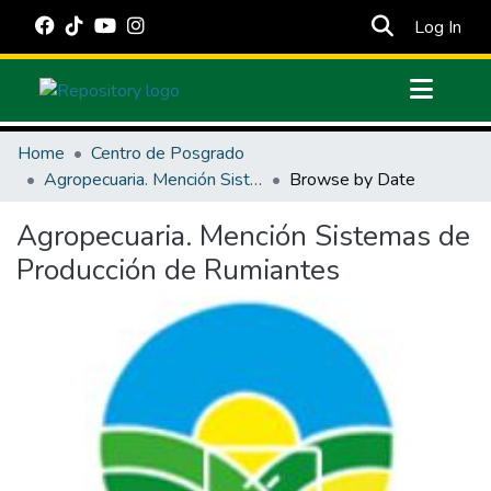
(cur
Log In
Communities & Collections
Home
Centro de Posgrado
All of DSpace
Agropecuaria. Mención Sistemas de Producción de Rumiantes
Browse by Date
Estadísticas Externas
Agropecuaria. Mención Sistemas de
Manuales
Producción de Rumiantes