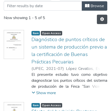
Browse
Now showing
1 - 5 of 5
Item
Open Access
Diagnóstico de puntos críticos de
un sistema de producción previo a
la certificación de Buenas
Prácticas Pecuarias
(
UPEC
,
2021-07
)
López Cevallos, Evelyn
Nathaly
El presente estudio tuvo como objetivo
diagnosticar los puntos críticos del sistema
de producción de la Finca “San Vicente”,
Parroquia del Carmelo, previo a la
Show more
certificación de Buenas Prácticas Pecuarias.
El estudio se desarrolló bajo un enfoque
Item
Open Access
mixto, de modalidad no investigativa y tipo