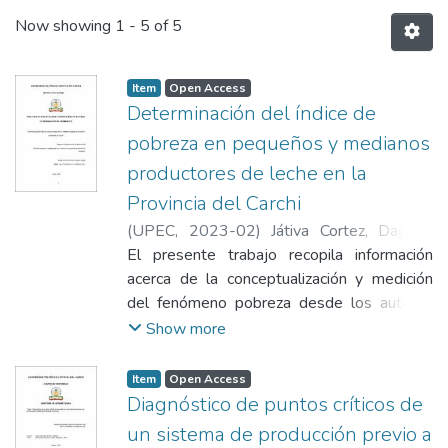
Now showing
1 - 5 of 5
Item
Open Access
Determinación del índice de
pobreza en pequeños y medianos
productores de leche en la
Provincia del Carchi
(
UPEC
,
2023-02
)
Játiva Cortez, Dagmar
Nataly
El presente trabajo recopila información
acerca de la conceptualización y medición
del fenómeno pobreza desde los autores
más relevantes del siglo XX y diferentes
Show more
organismos que la estudian. Por otra parte,
se analiza la situación de pobreza y extrema
Item
Open Access
pobreza en los pequeños y medianos
Diagnóstico de puntos críticos de
productores de leche en la Provincia del
un sistema de producción previo a
Carchi, a través de un enfoque experimental,