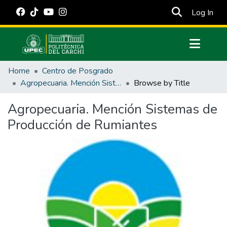
(cur
Log In
Communities & Collections
Home
Centro de Posgrado
All of DSpace
Agropecuaria. Mención Sistemas de Producción de Rumiantes
Browse by Title
Estadísticas Externas
Agropecuaria. Mención Sistemas de
Manuales
Producción de Rumiantes