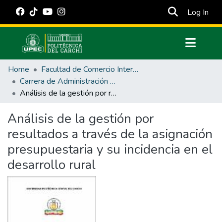
(cur
Log In
Communities & Collections
Home
Facultad de Comercio Internacional, Integración, Administración y Economía Empresarial
All of DSpace
Carrera de Administración Pública
Análisis de la gestión por resultados a través de la asignación presupuestaria y su incidencia en el desarrollo rural
Statistics
Estadísticas Externas
Análisis de la gestión por
resultados a través de la asignación
Manuales
presupuestaria y su incidencia en el
desarrollo rural