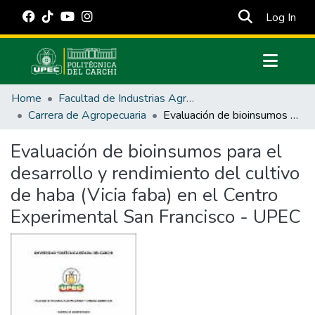
(cur
Log In
Communities & Collections
Home
Facultad de Industrias Agropecuarias y Ciencias Ambientales
All of DSpace
Carrera de Agropecuaria
Evaluación de bioinsumos para el desarrollo y rendimiento del cultivo de haba (Vicia faba) en el Centro Experimental San Francisco - UPEC
Statistics
Evaluación de bioinsumos para el
Estadísticas Externas
desarrollo y rendimiento del cultivo
Manuales
de haba (Vicia faba) en el Centro
Experimental San Francisco - UPEC