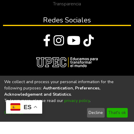
Transparencia
Redes Sociales
© Todos los derechos reservados 2023
We collect and process your personal information for the
following purposes:
Authentication, Preferences,
Universidad Politécnica Estatal del Carchi
Acknowledgement and Statistics
.
To learn more, please read our
privacy policy
.
Universidad Politécnica Estatal del Carchi | Acreditada por el
ES
CACES Resolución N°. 160-SE-33-CACES-2020
Customize
Decline
That's ok