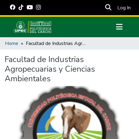
(cur
Log In
Communities & Collections
Home
Facultad de Industrias Agropecuarias y Ciencias Ambientales
All of DSpace
Facultad de Industrias
Statistics
Agropecuarias y Ciencias
Estadísticas Externas
Ambientales
Manuales