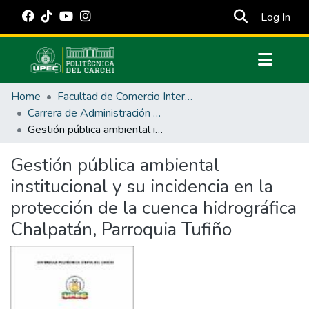
(cur
Log In
Communities & Collections
Home
Facultad de Comercio Internacional, Integración, Administración y Economía Empresarial
All of DSpace
Carrera de Administración Pública
Gestión pública ambiental institucional y su incidencia en la protección de la cuenca hidrográfica Chalpatán, Parroquia Tufiño
Statistics
Estadísticas Externas
Gestión pública ambiental
institucional y su incidencia en la
Manuales
protección de la cuenca hidrográfica
Chalpatán, Parroquia Tufiño