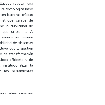
allazgos revelan una
tura tecnológica base
ten barreras críticas
sonal que carece de
ene la duplicidad de
ó que, si bien la IA
eficiencia no permea
rabilidad de sistemas
ncluye que la gestión
te de transformación
vicios eficiente y de
institucionalizar la
de las herramientas
inistrativa, servicios