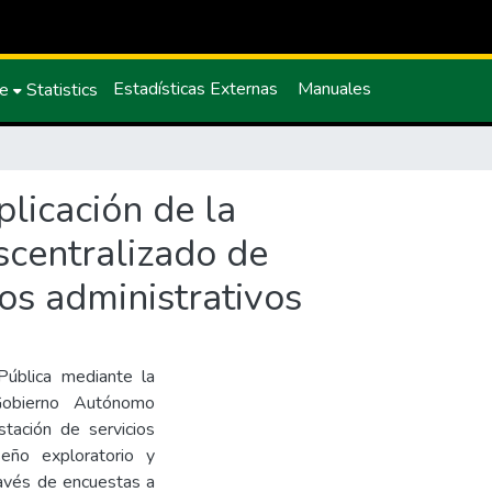
Estadísticas Externas
Manuales
ce
Statistics
plicación de la
scentralizado de
ios administrativos
 Pública mediante la
l Gobierno Autónomo
stación de servicios
seño exploratorio y
ravés de encuestas a