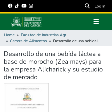
(cur
Log In
Communities & Collections
Home
Facultad de Industrias Agropecuarias y Ciencias Ambientales
All of DSpace
Carrera de Alimentos
Desarrollo de una bebida láctea a base de morocho (Zea mays) para la empresa Alicharick y su estudio de mercado
Statistics
Desarrollo de una bebida láctea a
Estadísticas Externas
base de morocho (Zea mays) para
Manuales
la empresa Alicharick y su estudio
de mercado