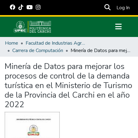
(cur
Log In
Communities & Collections
Home
Facultad de Industrias Agropecuarias y Ciencias Ambientales
All of DSpace
Carrera de Computación
Minería de Datos para mejorar los procesos de control de la demanda turística en el Ministerio de Turismo de la Provincia del Carchi en el año 2022
Statistics
Minería de Datos para mejorar los
Estadísticas Externas
procesos de control de la demanda
Manuales
turística en el Ministerio de Turismo
de la Provincia del Carchi en el año
2022