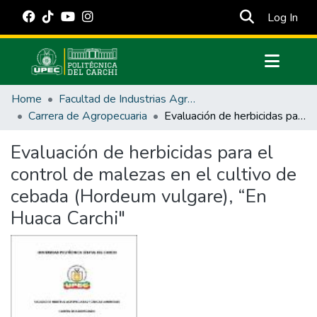
(cur
Log In
Communities & Collections
Home
Facultad de Industrias Agropecuarias y Ciencias Ambientales
All of DSpace
Carrera de Agropecuaria
Evaluación de herbicidas para el control de malezas en el cultivo de cebada (Hordeum vulgare), “En Huaca Carchi"
Statistics
Evaluación de herbicidas para el
Estadísticas Externas
control de malezas en el cultivo de
Manuales
cebada (Hordeum vulgare), “En
Huaca Carchi"