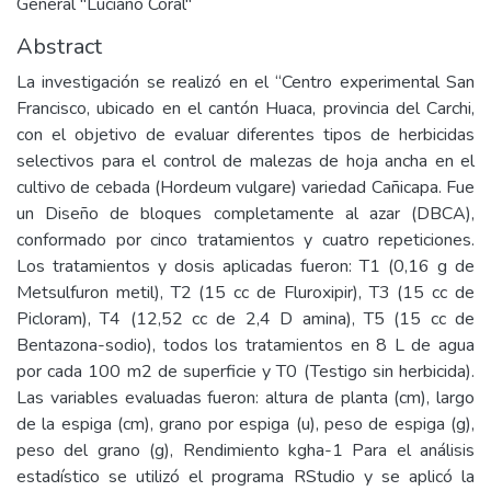
General "Luciano Coral"
Abstract
La investigación se realizó en el “Centro experimental San
Francisco, ubicado en el cantón Huaca, provincia del Carchi,
con el objetivo de evaluar diferentes tipos de herbicidas
selectivos para el control de malezas de hoja ancha en el
cultivo de cebada (Hordeum vulgare) variedad Cañicapa. Fue
un Diseño de bloques completamente al azar (DBCA),
conformado por cinco tratamientos y cuatro repeticiones.
Los tratamientos y dosis aplicadas fueron: T1 (0,16 g de
Metsulfuron metil), T2 (15 cc de Fluroxipir), T3 (15 cc de
Picloram), T4 (12,52 cc de 2,4 D amina), T5 (15 cc de
Bentazona-sodio), todos los tratamientos en 8 L de agua
por cada 100 m2 de superficie y T0 (Testigo sin herbicida).
Las variables evaluadas fueron: altura de planta (cm), largo
de la espiga (cm), grano por espiga (u), peso de espiga (g),
peso del grano (g), Rendimiento kgha-1 Para el análisis
estadístico se utilizó el programa RStudio y se aplicó la