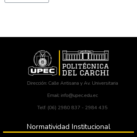
Dirección: Calle Antisana y Av. Universitaria
Email: info@upec.edu.ec
Telf: (06) 2980 837 - 2984 435
Normatividad Institucional