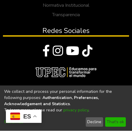
Normativa Institucional
Transparencia
Redes Sociales
© Todos los derechos reservados 2023
We collect and process your personal information for the
following purposes:
Authentication, Preferences,
Universidad Politécnica Estatal del Carchi
Acknowledgement and Statistics
.
To learn more, please read our
privacy policy
.
Universidad Politécnica Estatal del Carchi | Acreditada por el
ES
CACES Resolución N°. 160-SE-33-CACES-2020
Customize
Decline
That's ok