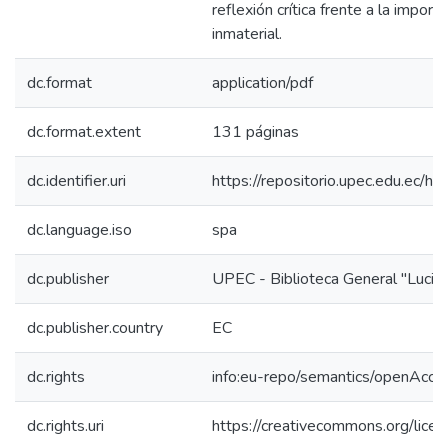
reflexión crítica frente a la import
inmaterial.
dc.format
application/pdf
dc.format.extent
131 páginas
dc.identifier.uri
https://repositorio.upec.edu.ec
dc.language.iso
spa
dc.publisher
UPEC - Biblioteca General "Lucian
dc.publisher.country
EC
dc.rights
info:eu-repo/semantics/openAcce
dc.rights.uri
https://creativecommons.org/licen