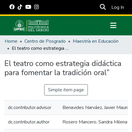
(cur
Log In
Communities & Collections
Home
Centro de Posgrado
Maestría en Educación
All of DSpace
El teatro como estrategia didáctica para fomentar la tradición oral”
Statistics
El teatro como estrategia didáctica
Estadísticas Externas
para fomentar la tradición oral”
Manuales
Simple item page
dc.contributor.advisor
Benavides Narváez, Javier Maurici
dc.contributor.author
Rosero Mancero, Sandra Milena