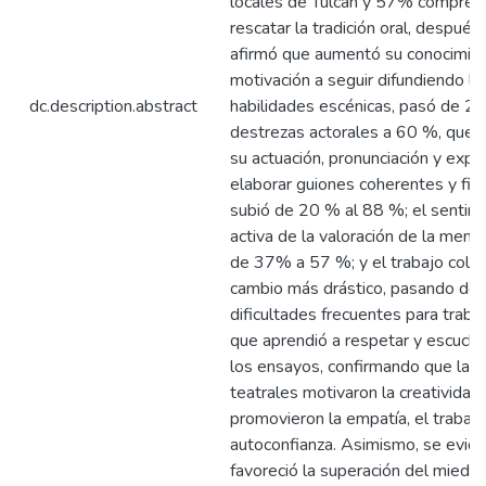
locales de Tulcán y 57% comprend
rescatar la tradición oral, despué
afirmó que aumentó su conocimien
motivación a seguir difundiendo las
dc.description.abstract
habilidades escénicas, pasó de 2
destrezas actorales a 60 %, que 
su actuación, pronunciación y expr
elaborar guiones coherentes y fiel
subió de 20 % al 88 %; el sentimi
activa de la valoración de la mem
de 37% a 57 %; y el trabajo colab
cambio más drástico, pasando de
dificultades frecuentes para traba
que aprendió a respetar y escucha
los ensayos, confirmando que las
teatrales motivaron la creatividad y
promovieron la empatía, el trabajo
autoconfianza. Asimismo, se evide
favoreció la superación del miedo 