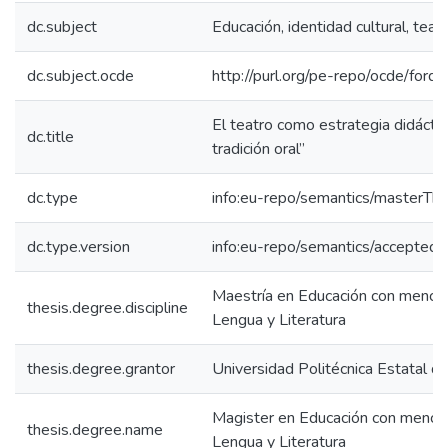
dc.subject
Educación, identidad cultural, teatr
dc.subject.ocde
http://purl.org/pe-repo/ocde/ford
El teatro como estrategia didáctic
dc.title
tradición oral”
dc.type
info:eu-repo/semantics/masterThe
dc.type.version
info:eu-repo/semantics/acceptedV
Maestría en Educación con menció
thesis.degree.discipline
Lengua y Literatura
thesis.degree.grantor
Universidad Politécnica Estatal de
Magister en Educación con menció
thesis.degree.name
Lengua y Literatura