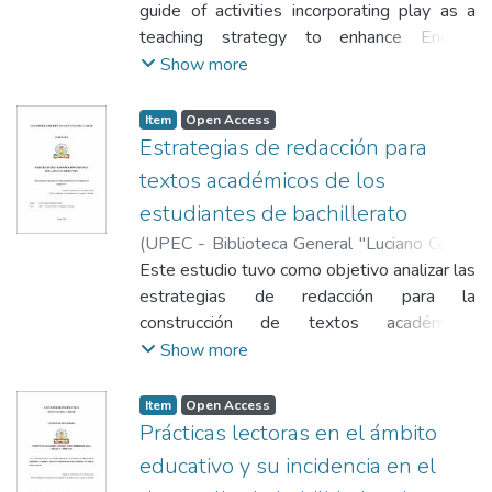
Elizabeth
guide of activities incorporating play as a
;
Chancay Cedeño, Carlos
test and post test design was applied to a
aprendizaje y fortalecer las habilidades de
ajenas durante los ensayos, confirmando
teaching strategy to enhance English
single experimental group, and a checklist
análisis, evaluación y reflexión en los
que las representaciones teatrales
vocabulary development among elementary
Show more
was used to evaluate communication skills.
estudiantes. Se concluye que existe una
motivaron la creatividad y la participación,
students at the César Antonio Mosquera
Fluency, grammar, pronunciation, and
relación directamente proporcional entre la
promovieron la empatía, el trabajo
Educational Unit during the 2024–2025
coherence in oral production were
Item
Open Access
frecuencia lectora y el desarrollo del
colaborativo y la autoconfianza. Asimismo,
academic year. A convergent mixed-method
Estrategias de redacción para
evaluated. Descriptive statistics were used
pensamiento crítico, con correlación positiva,
se evidenció que el teatro favoreció la
approach was employed, using
for data analysis, using frequencies and
a mayor regularidad en la lectura, mayor
textos académicos de los
superación del miedo escénico y estimuló la
questionnaires, interviews, and field journals
percentages to characterize student
capacidad crítica, y que el uso de
reflexión crítica frente a la importancia del
estudiantes de bachillerato
for data collection and analysis, followed by
performance before and after the
herramientas digitales para lectura activa
patrimonio inmaterial.
(
UPEC - Biblioteca General "Luciano Coral"
,
triangulation of the results. Based on the
intervention. The results showed
favorece la organización y comprensión
2025-10-20
Este estudio tuvo como objetivo analizar las
)
Peñaloza Torres, Lilian
identified problem, a theoretical review was
deficiencies in the aspects evaluated, which
textual. La lectura constante fortalece la
Carmita
estrategias de redacción para la
;
Caizapanta Puruncaja, Cristóval
conducted to establish the fundamental
were related to the teaching method used
identificación de elementos implícitos y
Geovanny
construcción de textos académicos
characteristics that a didactic strategy
in the institution, where traditional teaching
explícitos, competencias que se refuerzan
adecuados con los estudiantes de Segundo
Show more
based on play as a learning methodology
prevails. With the application of PBL,
mediante discusiones y análisis literario. Se
Bachillerato de la Unidad Educativa Primero
should possess, tailored to the students’
positive changes were observed in learning,
recomienda fomentar el hábito lector,
de Mayo. La investigación tuvo un enfoque
specific needs and context. Quantitative
Item
Open Access
motivation, active participation, and
promover debates apoyados en recursos
cualitativo, de tipo descriptivo, documental y
Prácticas lectoras en el ámbito
data were analyzed through tabulation,
collaboration among students, generating
digitales e integrar materiales multimedia
de campo. Como variables categóricas de
while qualitative data were examined using
observable improvements in fluency,
educativo y su incidencia en el
para consolidar el pensamiento crítico en el
investigación se estableció las estrategias
NVivo software. The findings revealed that
sentence construction, the use of auxiliary