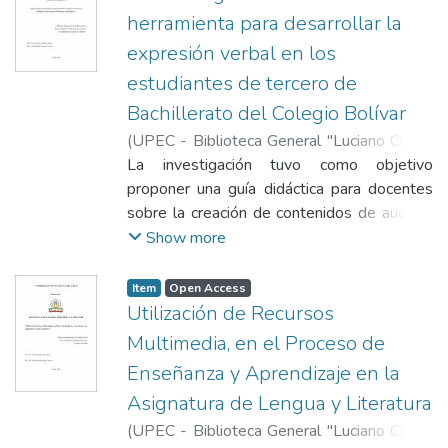
metodología cuantitativa sin manipulación
negativa. El 11 % de los encuestados no
herramienta para desarrollar la
3.26%, reels 2.87%, topes 2.24%,
experimental, empleando un esquema que
está seguro de la repercusión que tienen
xmirando 2.23%, spoilear 1.86%, lagueado
expresión verbal en los
combinó la descripción con el análisis
estas redes sociales y un 10 % considera
1.73% y cell 1.5%, con un uso del 6.79%
estudiantes de tercero de
correlacional. Para la recolección de datos,
que el efecto de las redes sociales ha sido
en una conversación, evidenciando la
los investigadores implementaron un
Bachillerato del Colegio Bolívar
positiva. En conclusión, el estudio revela una
integración de la cultura digital en la
cuestionario que fue respondido por 40
percepción positiva entre el uso de TikTok y
(
UPEC - Biblioteca General "Luciano Coral"
,
comunicación cotidiana, lo que sugiere una
estudiantes, quienes conformaron una
WhatsApp y las habilidades lectoras de los
2025-08-15
La investigación tuvo como objetivo
)
Feuillet Herrera, Carlos
internalización de estos términos en su
muestra obtenida a través de técnicas de
estudiantes. Pero sí existe un empleo
Andrés
proponer una guía didáctica para docentes
;
Araguren Carrera, Jesús Ramón
repertorio lingüístico. A partir de los
selección aleatoria sistemática. El análisis
significativo (79 %). Estos datos sugieren
sobre la creación de contenidos de audio y
resultados, se desarrolló un catálogo digital
estadístico, validado con un Alfa de
que la educación está desaprovechando
video, que permita brindar herramientas
Show more
que compila los neologismos digitales más
Cronbach de 0.971, reveló una correlación
oportunidades, pues estos recursos podrían
prácticas para mejorar la comunicación
utilizados por los estudiantes, junto con sus
positiva de Rho=0.733 entre la valoración
ser aprovechados para el desarrollo de la
verbal de los estudiantes tercero de
significados y contextos de uso. Este
Item
Open Access
del método global y la mejora en la
comprensión y aprendizaje. También, que se
Bachillerato del Colegio Bolívar, Tulcán,
recurso es una guía para docentes y
Utilización de Recursos
redacción de ensayos, con significancia
requieren investigaciones más profundas
Ecuador. El estudio tuvo un enfoque
estudiantes que va a facilitar la comprensión
Multimedia, en el Proceso de
estadística de p<0.01. El análisis de datos
para comprender cómo el consumo de
cuantitativo, de tipo explicativo y de campo.
y el uso adecuado de estos términos. La
Enseñanza y Aprendizaje en la
demostró que la implementación del
diferentes tipos de contenido en redes
Se aplicó una encuesta a una población de
creación de este catálogo es imperante en
método global ejerció una influencia
Asignatura de Lengua y Literatura
sociales influye en las competencias
132 estudiantes, los datos se analizaron
el contexto glolocal para fomentar una
favorable en el fortalecimiento de las
lectoras.
con el software SPSS. Los resultados
comunicación lingüística efectiva en un
(
UPEC - Biblioteca General "Luciano Coral"
,
capacidades de lectura crítica, alcanzando un