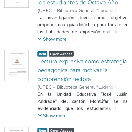
los estudiantes de Octavo Año
aprendizaje. De igual modo, se verificó que
ecuatorianos como el mapa cultural, el
percepción y entendimiento mediante un
la dispersión digital interrumpe los estados
(
UPEC - Biblioteca General "Luciano Coral"
,
debate literario, la dramatización y la
cuestionario tipo Likert y un ejercicio de
de concentración. Asimismo, merma los
2025-11-25
La investigación tuvo como objetivo
)
Cuasapaz Usiña, Sara
creación de relatos críticos se observaron
análisis de caso. Se adoptó un enfoque
resultados académicos. Para su
Patricia
proponer una guía didáctica para fortalecer
;
Alvarado Montalvo, Cristian
mejoras significativas: el 50% de los
mixto, combinando análisis cuantitativo y
operacionalización, se estimó un
Agustín
las habilidades de expresión oral de los
estudiantes alcanzó la categoría “Siempre”
cualitativo con la participación de 158
presupuesto global de $2.600. Este
estudiantes de Octavo Año de la Unidad
Show more
en la interpretación del contexto, el 45%
estudiantes. Los resultados evidenciaron
presupuesto fue asignado a la puesta en
Educativa “Víctor Mideros Almeida”, ubicada
logró identificar la cronología de la historia, y
que, en los ítems relacionados con atención,
marcha de actividades. También, se destinó
en la provincia de Imbabura, Ecuador. Se
el 90% manifestó respeto y escucha activa
contacto visual y comprensión del mensaje,
Item
Open Access
a la provisión de materiales y a la
aplicó métodos cualitativos y cuantitativos,
hacia las opiniones de sus compañeros. En
Lectura expresiva como estrategia
más del 80% de los estudiantes se ubicó
adquisición de los recursos requeridos.
por lo que se alineó al enfoque mixto. El
concusión estos resultados confirman que
entre “parcialmente de acuerdo” y
pedagógica para motivar la
tipo de investigación fue de campo,
el cuento popular, al vincular tradición oral y
“totalmente de acuerdo”, lo que sugiere un
comprensión lectora
documental y por su alcance de tipo
práctica escolar, potencia la motivación
nivel favorable de percepción y comprensión
(
UPEC - Biblioteca General "Luciano Coral"
,
Descriptivo. Como instrumentos de
lectora, fortalece competencias críticas y
de la escucha activa. No obstante,
2025-11-24
En la Unidad Educativa “José Julián
)
Madera Sánchez, Samantha
recolección de información se emplearon la
contribuye a transformar las prácticas
preguntas asociadas con la clarificación del
Alexandra
Andrade” del cantón Montúfar, se ha
;
Jiménez Cedillo, Andrea Beatriz
ficha de observación, aplicada a 39
tradicionales de enseñanza de la lengua y la
mensaje y formulación de preguntas
evidenciado que los estudiantes tienen
estudiantes de Octavo Año de Básica, y el
literatura.
reflejaron respuestas intermedias, un
dificultades en la comprensión lectora
Show more
cuestionario para la entrevista
indicador de áreas a mejorar. En la prueba
debido a las deficiencias en la aplicación de
semiestructurada dirigida a 4 expertos
de comprensión de caso, se identificaron
hábitos de lectura. El estudio tuvo como
docentes de las áreas básicas (Ciencias
Item
Open Access
adecuadamente emociones, cambios