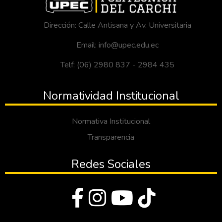
argumentos sólidos.
considerando que la población fueron los
comunicación verbal de los estudiantes,
estudiantes y docentes de primer año de
permitirá fomentar la expresión verbal en
Dirección: Calle Antisana y Av. Universitaria
bachillerato. Los principales resultados
los estudiantes de tercero de bachillerato
obtenidos fue que actualmente no se
Email: info@upec.edu.ec
del Colegio Bolívar a partir de recursos
aplican estrategias de escritura creativa
digitales.
Telf: (06) 2980 837 - 2984 435
limitando el aprendizaje de los estudiantes
y generando que las clases no sean
motivadoras ni participativas, por lo que se
Normatividad Institucional
propone diseñar una guía de ejercicios de
escritura creativa que ayude a los docentes
Normativa Institucional
en el desarrollo de las producciones
Transparencia
escritas de sus estudiantes.
Redes Sociales