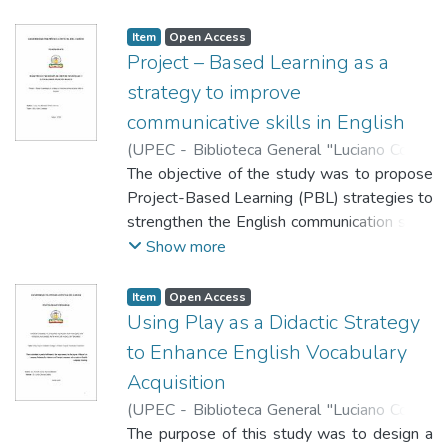
pequeños grupos, para fortalecer la
primero de bachillerato de la Unidad
antes del proyecto solo 9% conocía las
inteligencia lingüística y la comprensión
expresión oral; sin embargo, persisten las
Educativa Bolívar, en Tulcán Carchi. Para
leyendas locales de Tulcán y 57%
Item
Open Access
lectora, sino que también impacta
dificultades en el desarrollo de las
ello, se empleó un enfoque mixto mediante
Project – Based Learning as a
comprendía la importancia de rescatar la
positivamente en la motivación de los
habilidades comunicativas.
una investigación descriptiva y de campo,
tradición oral, después del proyecto el 80
strategy to improve
estudiantes para leer. Los hallazgos
con una población de 61 estudiantes. Los
% afirmó que aumentó su conocimiento y
sugieren la importancia de integrar la lectura
communicative skills in English
resultados principales muestran que los
74% sintió motivación a seguir difundiendo
expresiva en el currículo y capacitar a los
(
UPEC - Biblioteca General "Luciano Coral"
,
estudiantes con mayor frecuencia lectora
las historias. En habilidades escénicas, pasó
docentes en su aplicación, abriendo la
2025-10-23
The objective of the study was to propose
)
Prieto Gómez, Ana Elizabeth
;
desarrollan habilidades cognitivas sólidas,
de 29 % que practicaba destrezas actorales
posibilidad de nuevos proyectos que
Carabajo, Italo
Project-Based Learning (PBL) strategies to
especialmente en análisis, evaluación y
a 60 %, que reportó haber mejorado su
profundicen en su impacto educativo.
strengthen the English communication skills
argumentación, lo que se evidencia en el
actuación, pronunciación y expresión. La
of fifth-year Basic Education students at
Show more
55,7% de participantes que afirmó leer
capacidad para elaborar guiones coherentes
the private school “Sendero de Luz,”
frecuentemente textos educativos,
y fieles a relatos orales subió de 20 % al
located in the city of Guayaquil, during the
asociado a un 47,5% que demuestra
Item
Open Access
88 %; el sentimiento de ser parte activa de
20242025 school year. The present
Using Play as a Didactic Strategy
habilidades de inferencia y un 67,02% que
la valoración de la memoria colectiva
research was conducted using a
establece asociaciones entre contenidos
aumentó de 37% a 57 %; y el trabajo
to Enhance English Vocabulary
quantitative, descriptive, and explanatory
nuevos y conocimientos previos. A partir de
colaborativo mostró el cambio más drástico,
Acquisition
approach. The theoretical, empirical, and
estos hallazgos, se elaboró una propuesta
pasando de 31 % que tenía dificultades
(
UPEC - Biblioteca General "Luciano Coral"
,
statistical methods were applied for the
didáctica que proporciona a los docentes
frecuentes para trabajar en equipo al 94 %,
2025-10-23
The purpose of this study was to design a
)
Taimal Jimenez, Carmen
presentation and analysis of results. A pre-
estrategias prácticas para dinamizar el
que aprendió a respetar y escuchar ideas