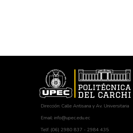
Dirección: Calle Antisana y Av. Universitaria
Email: info@upec.edu.ec
Telf: (06) 2980 837 - 2984 435