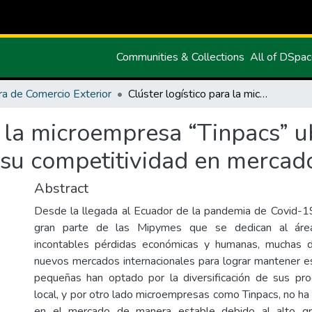
Communities & Collections
All of DSpa
ra de Comercio Exterior
Clúster logístico para la microempresa “Tinpacs” ubicada en el cantón Cayambe Pichincha y su competitividad en mercados internacionales
a la microempresa “Tinpacs” u
su competitividad en mercado
Abstract
Desde la llegada al Ecuador de la pandemia de Covid-1
gran parte de las Mipymes que se dedican al área f
incontables pérdidas económicas y humanas, muchas d
nuevos mercados internacionales para lograr mantener e
pequeñas han optado por la diversificación de sus pr
local, y por otro lado microempresas como Tinpacs, no h
en el mercado de manera estable debido al alto gr