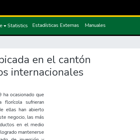
Estadísticas Externas
Manuales
ce
Statistics
bicada en el cantón
s internacionales
9 ha ocasionado que
lorícola sufrieran
e ellas han abierto
ste negocio, las más
oductos en el medio
a logrado mantenerse
ado de inversión y