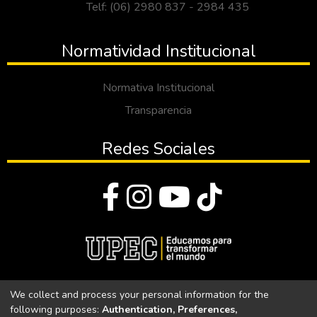
Telf: (06) 2980 837 - 2984 435
Normatividad Institucional
Normativa Institucional
Transparencia
Redes Sociales
© Todos los derechos reservados 2023
We collect and process your personal information for the
following purposes:
Authentication, Preferences,
Universidad Politécnica Estatal del Carchi