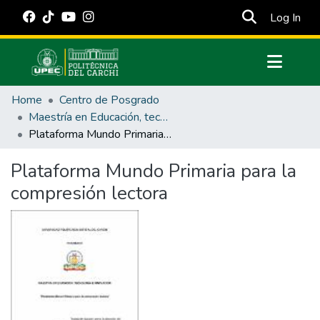
(cur
Log In
Communities & Collections
Home
Centro de Posgrado
All of DSpace
Maestría en Educación, tecnología e innovación.
Plataforma Mundo Primaria para la compresión lectora
Statistics
Estadísticas Externas
Plataforma Mundo Primaria para la
compresión lectora
Manuales