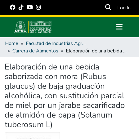
(cur
Log In
Communities & Collections
Home
Facultad de Industrias Agropecuarias y Ciencias Ambientales
All of DSpace
Carrera de Alimentos
Elaboración de una bebida saborizada con mora (Rubus glaucus) de baja graduación alcohólica, con sustitución parcial de miel por un jarabe sacarificado de almidón de papa (Solanum tuberosum L)
Statistics
Elaboración de una bebida
Estadísticas Externas
saborizada con mora (Rubus
Manuales
glaucus) de baja graduación
alcohólica, con sustitución parcial
de miel por un jarabe sacarificado
de almidón de papa (Solanum
tuberosum L)