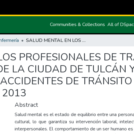
Communities & Collections
All of DSpa
nfermería
SALUD MENTAL EN LOS PROFESIONALES DE TRANSPORTE DEL SERVICIO PÚBLICO DE LA CIUDAD DE TULCÁN Y SU INFLUENCIA EN LA PREVENCIÓN DE ACCIDENTES DE TRÁNSITO EN EL PERIODO DE MAYO –SEPTIEMBRE 2013
LOS PROFESIONALES DE T
DE LA CIUDAD DE TULCÁN Y
ACCIDENTES DE TRÁNSITO 
 2013
Abstract
Salud mental es el estado de equilibrio entre una person
cultural, lo que garantiza su intervención laboral, intele
interpersonales. El comportamiento de un ser humano es 