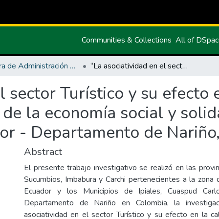
Communities & Collections
All of DSpa
Carrera de Administración de Empresas y Marketing
“La asociatividad en el sector Turístico y su efecto en la calidad de vida de las organizaciones de la economía social y solidaria en la Zona de planificación 1, Ecuador - Departamento de Nariño, Colombia
l sector Turístico y su efecto 
 de la economía social y solid
ador - Departamento de Nariño
Abstract
El presente trabajo investigativo se realizó en las prov
Sucumbios, Imbabura y Carchi pertenecientes a la zona d
Ecuador y los Municipios de Ipiales, Cuaspud Car
Departamento de Nariño en Colombia, la investigac
asociatividad en el sector Turístico y su efecto en la c