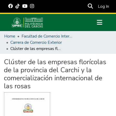
(cur
Log In
Communities & Collections
Home
Facultad de Comercio Internacional, Integración, Administración y Economía Empresarial
All of DSpace
Carrera de Comercio Exterior
Clúster de las empresas florícolas de la provincia del Carchi y la comercialización internacional de las rosas
Statistics
Estadísticas Externas
Clúster de las empresas florícolas
de la provincia del Carchi y la
Manuales
comercialización internacional de
las rosas