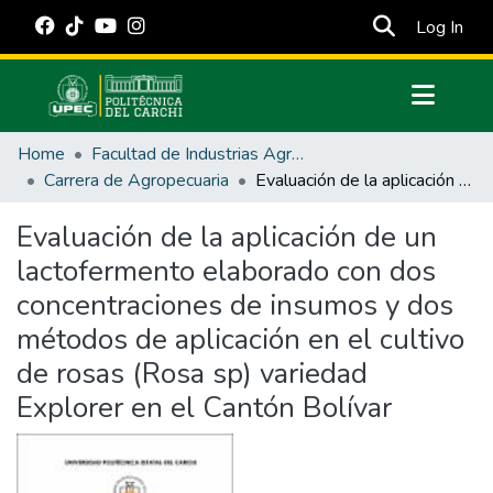
(cur
Log In
Communities & Collections
Home
Facultad de Industrias Agropecuarias y Ciencias Ambientales
All of DSpace
Carrera de Agropecuaria
Evaluación de la aplicación de un lactofermento elaborado con dos concentraciones de insumos y dos métodos de aplicación en el cultivo de rosas (Rosa sp) variedad Explorer en el Cantón Bolívar
Statistics
Evaluación de la aplicación de un
Estadísticas Externas
lactofermento elaborado con dos
Manuales
concentraciones de insumos y dos
métodos de aplicación en el cultivo
de rosas (Rosa sp) variedad
Explorer en el Cantón Bolívar