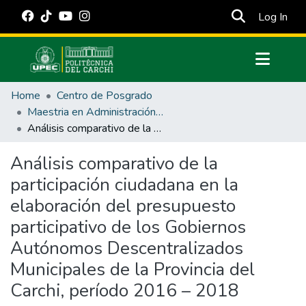
(cur
Log In
Communities & Collections
Home
Centro de Posgrado
All of DSpace
Maestria en Administración Pública
Análisis comparativo de la participación ciudadana en la elaboración del presupuesto participativo de los Gobiernos Autónomos Descentralizados Municipales de la Provincia del Carchi, período 2016 – 2018
Statistics
Estadísticas Externas
Análisis comparativo de la
participación ciudadana en la
Manuales
elaboración del presupuesto
participativo de los Gobiernos
Autónomos Descentralizados
Municipales de la Provincia del
Carchi, período 2016 – 2018