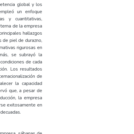
etencia global y los
e empleó un enfoque
as y cuantitativas,
interna de la empresa
principales hallazgos
s de piel de durazno,
mativas rigurosas en
emás, se subrayó la
s condiciones de cada
ión. Los resultados
ernacionalización de
alecer la capacidad
ervó que, a pesar de
oducción, la empresa
arse exitosamente en
adecuadas.
roempresa, sábanas de