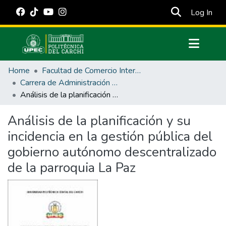
(cur
Log In
Communities & Collections
Home
Facultad de Comercio Internacional, Integración, Administración y Economía Empresarial
All of DSpace
Carrera de Administración Pública
Análisis de la planificación y su incidencia en la gestión pública del gobierno autónomo descentralizado de la parroquia La Paz
Statistics
Estadísticas Externas
Análisis de la planificación y su
incidencia en la gestión pública del
Manuales
gobierno autónomo descentralizado
de la parroquia La Paz