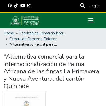
(cur
Log In
Communities & Collections
Home
Facultad de Comercio Internacional, Integración, Administración y Economía Empresarial
All of DSpace
Carrera de Comercio Exterior
“Alternativa comercial para la internacionalización de Palma Africana de las fincas La Primavera y Nueva Aventura, del cantón Quinindé
Statistics
Estadísticas Externas
“Alternativa comercial para la
internacionalización de Palma
Manuales
Africana de las fincas La Primavera
y Nueva Aventura, del cantón
Quinindé