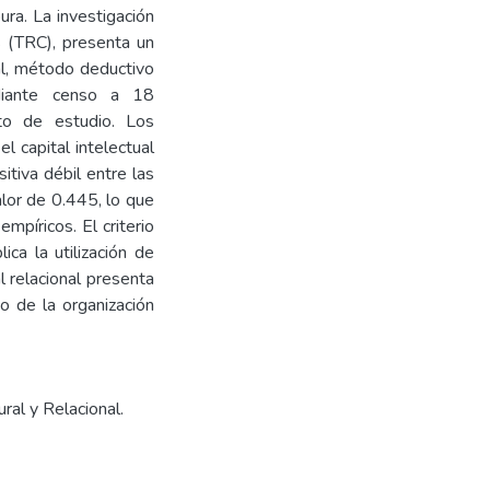
ura. La investigación
 (TRC), presenta un
nal, método deductivo
diante censo a 18
to de estudio. Los
l capital intelectual
itiva débil entre las
alor de 0.445, lo que
mpíricos. El criterio
ica la utilización de
l relacional presenta
o de la organización
ral y Relacional.