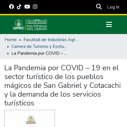
(cur
Log In
Communities & Collections
Home
Facultad de Industrias Agropecuarias y Ciencias Ambientales
All of DSpace
Carrera de Turismo y Ecoturimo
La Pandemia por COVID – 19 en el sector turístico de los pueblos mágicos de San Gabriel y Cotacachi y la demanda de los servicios turísticos
Statistics
Estadísticas Externas
La Pandemia por COVID – 19 en el
sector turístico de los pueblos
Manuales
mágicos de San Gabriel y Cotacachi
y la demanda de los servicios
turísticos