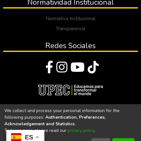
Normatividad Institucional
Normativa Institucional
Transparencia
Redes Sociales
© Todos los derechos reservados 2023
We collect and process your personal information for the
following purposes:
Authentication, Preferences,
Universidad Politécnica Estatal del Carchi
Acknowledgement and Statistics
.
To learn more, please read our
privacy policy
.
Universidad Politécnica Estatal del Carchi | Acreditada por el
ES