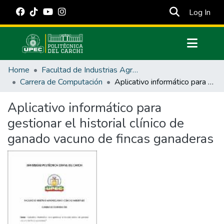
(cur
Log In
Communities & Collections
Home
Facultad de Industrias Agropecuarias y Ciencias Ambientales
All of DSpace
Carrera de Computación
Aplicativo informático para gestionar el historial clínico de ganado vacuno de fincas ganaderas
Statistics
Aplicativo informático para
Estadísticas Externas
gestionar el historial clínico de
Manuales
ganado vacuno de fincas ganaderas