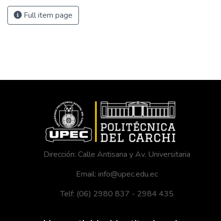
Full item page
Dirección: Calle Antisana y Av. Universitaria
Email: info@upec.edu.ec
Telf: (06) 2980 837 - 2984 435