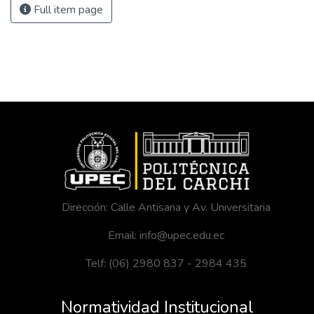
Full item page
Dirección: Calle Antisana y Av. Universitaria
Email: info@upec.edu.ec
Telf: (06) 2980 837 - 2984 435
Normatividad Institucional