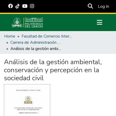
(cur
Log In
Communities & Collections
Home
Facultad de Comercio Internacional, Integración, Administración y Economía Empresarial
All of DSpace
Carrera de Administración Pública
Análisis de la gestión ambiental, conservación y percepción en la sociedad civil
Statistics
Estadísticas Externas
Análisis de la gestión ambiental,
conservación y percepción en la
Manuales
sociedad civil