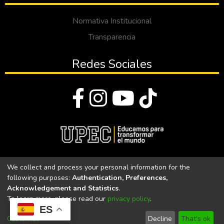
Normativa Institucional
Transparencia
Redes Sociales
© Todos los derechos reservados 2023
We collect and process your personal information for the
following purposes:
Authentication, Preferences,
Universidad Politécnica Estatal del Carchi
Acknowledgement and Statistics
.
To learn more, please read our
privacy policy
.
Universidad Politécnica Estatal del Carchi | Acreditada por el
ES
CACES Resolución N°. 160-SE-33-CACES-2020
Customize
Decline
That's ok