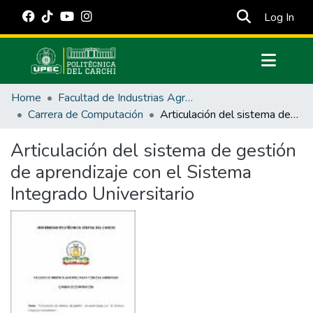
(cur
Log In
Communities & Collections
Home
Facultad de Industrias Agropecuarias y Ciencias Ambientales
All of DSpace
Carrera de Computación
Articulación del sistema de gestión de aprendizaje con el Sistema Integrado Universitario
Statistics
Articulación del sistema de gestión
Estadísticas Externas
de aprendizaje con el Sistema
Manuales
Integrado Universitario