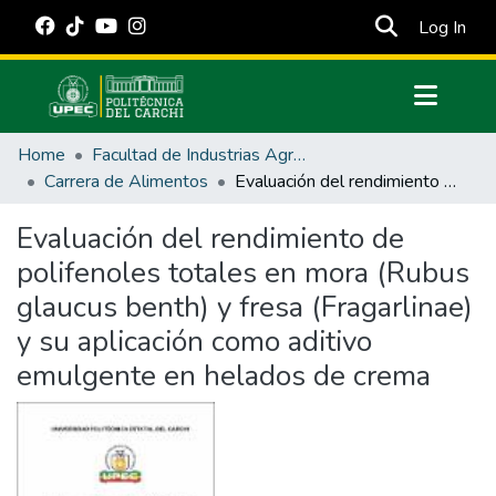
(cur
Log In
Communities & Collections
Home
Facultad de Industrias Agropecuarias y Ciencias Ambientales
All of DSpace
Carrera de Alimentos
Evaluación del rendimiento de polifenoles totales en mora (Rubus glaucus benth) y fresa (Fragarlinae) y su aplicación como aditivo emulgente en helados de crema
Statistics
Evaluación del rendimiento de
Estadísticas Externas
polifenoles totales en mora (Rubus
Manuales
glaucus benth) y fresa (Fragarlinae)
y su aplicación como aditivo
emulgente en helados de crema