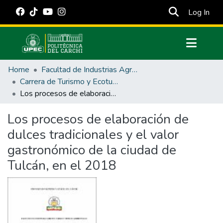
(cur
Log In
Communities & Collections
Home
Facultad de Industrias Agropecuarias y Ciencias Ambientales
All of DSpace
Carrera de Turismo y Ecoturimo
Los procesos de elaboración de dulces tradicionales y el valor gastronómico de la ciudad de Tulcán, en el 2018
Statistics
Estadísticas Externas
Los procesos de elaboración de
dulces tradicionales y el valor
Manuales
gastronómico de la ciudad de
Tulcán, en el 2018