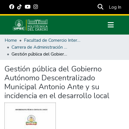
(cur
Log In
Communities & Collections
Home
Facultad de Comercio Internacional, Integración, Administración y Economía Empresarial
All of DSpace
Carrera de Administración Pública
Gestión pública del Gobierno Autónomo Descentralizado Municipal Antonio Ante y su incidencia en el desarrollo local
Statistics
Estadísticas Externas
Gestión pública del Gobierno
Autónomo Descentralizado
Manuales
Municipal Antonio Ante y su
incidencia en el desarrollo local