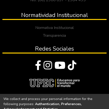
Telf: (06) 2980 837 - 2984 435
Normatividad Institucional
Normativa Institucional
Transparencia
Redes Sociales
© Todos los derechos reservados 2023
We collect and process your personal information for the
following purposes:
Authentication, Preferences,
Universidad Politécnica Estatal del Carchi