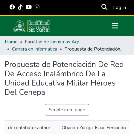
(cur
Log In
Communities & Collections
Home
Facultad de Industrias Agropecuarias y Ciencias Ambientales
All of DSpace
Carrera en Informática
Propuesta de Potenciación De Red De Acceso Inalámbrico De La Unidad Educativa Militar Héroes Del Cenepa
Statistics
Propuesta de Potenciación De Red
Estadísticas Externas
De Acceso Inalámbrico De La
Manuales
Unidad Educativa Militar Héroes
Del Cenepa
Simple item page
dc.contributor.author
Obando Zuñiga, Isaac Fernando