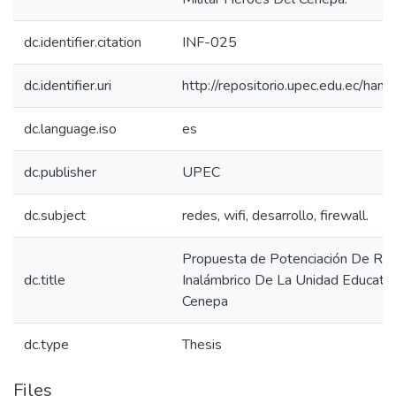
dc.identifier.citation
INF-025
dc.identifier.uri
http://repositorio.upec.edu.ec/h
dc.language.iso
es
dc.publisher
UPEC
dc.subject
redes, wifi, desarrollo, firewall.
Propuesta de Potenciación De Re
dc.title
Inalámbrico De La Unidad Educativ
Cenepa
dc.type
Thesis
Files