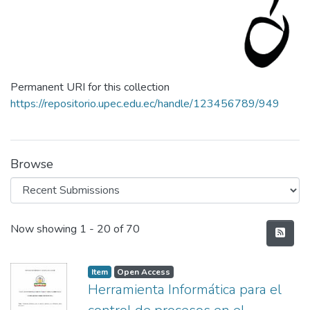
Permanent URI for this collection
https://repositorio.upec.edu.ec/handle/123456789/949
Browse
Recent Submissions
Now showing
1 - 20 of 70
Item
Open Access
Herramienta Informática para el