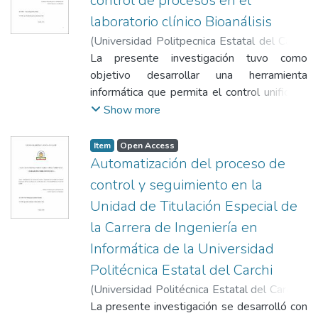
control de procesos en el
laboratorio clínico Bioanálisis
(
Universidad Politpecnica Estatal del Carchi
- Biblioteca
La presente investigación tuvo como
,
2026-03-04
)
Mora Arteaga,
Kelly Johana
objetivo desarrollar una herramienta
;
Miranda Realpe, Jorge
Humberto
informática que permita el control unificado
de los procesos del laboratorio clínico
Show more
Bioanálisis, con la finalidad de optimizar el
control de los procesos internos. Dichos
Item
Open Access
procesos se gestionaban de manera
Automatización del proceso de
separada mediante archivos independientes
control y seguimiento en la
y herramientas no integradas, lo que
Unidad de Titulación Especial de
ocasionaba desorganización y dificultad en
la Carrera de Ingeniería en
el control operativo del laboratorio. El
estudio se fundamentó con un enfoque
Informática de la Universidad
metodológico mixto. El enfoque cuantitativo
Politécnica Estatal del Carchi
permitió analizar indicadores relacionados
(
Universidad Politécnica Estatal del Carchi -
con el control de procesos y la gestión de la
Biblioteca Luciano Coral
La presente investigación se desarrolló con
,
2026-02-02
)
Siza
información y de forma complementaria, el