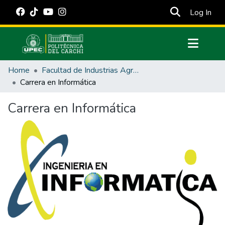
(cur
Log In
Communities & Collections
Home
Facultad de Industrias Agropecuarias y Ciencias Ambientales
All of DSpace
Carrera en Informática
Statistics
Carrera en Informática
Estadísticas Externas
Manuales