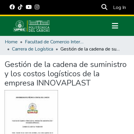
(cur
Log In
Communities & Collections
Home
Facultad de Comercio Internacional, Integración, Administración y Economía Empresarial
All of DSpace
Carrera de Logística
Gestión de la cadena de suministro y los costos logísticos de la empresa INNOVAPLAST
Statistics
Gestión de la cadena de suministro
Estadísticas Externas
y los costos logísticos de la
Manuales
empresa INNOVAPLAST