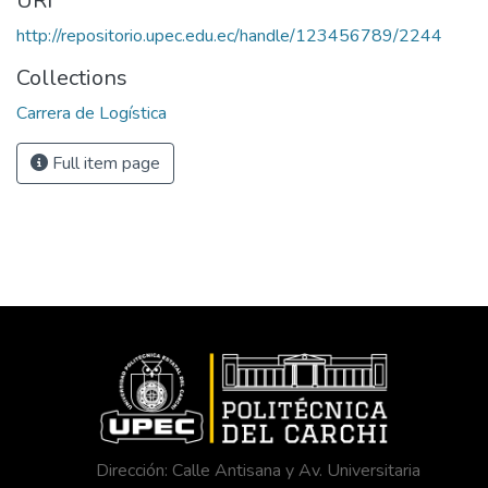
URI
http://repositorio.upec.edu.ec/handle/123456789/2244
Collections
Carrera de Logística
Full item page
Dirección: Calle Antisana y Av. Universitaria